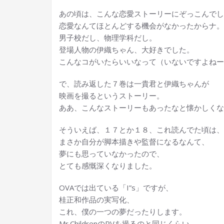
あの頃は、こんな恋愛ストーリーにぞっこんでし
恋愛なんてほとんどする機会がなかったからナ。
男子校だし、物理学科だし。
登場人物の伊織ちゃん、大好きでした。
こんなコがいたらいいなって（いないですよねー
で、読み返した７巻は一貴君と伊織ちゃんが
映画を撮るというストーリー。
ああ、こんなストーリーもあったなと懐かしくな
そういえば、１７とか１８、これ読んでた頃は、
まさか自分が脚本描きや監督になるなんて、
夢にも思っていなかったので、
とても感慨深くなりました。
OVAでは出ている「I”s」ですが、
桂正和作品の実写化、
これ、僕の一つの夢だったりします。
Mr.ChildrenのPVを撮るのと同じくらい。