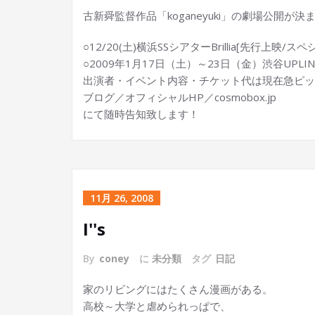
古新舜監督作品「koganeyuki」の劇場公開が決
○12/20(土)横浜SSシアターBrillia[先行上映/スペ
○2009年1月17日（土）～23日（金）渋谷UPL
出演者・イベント内容・チケット代は現在急ピッ
ブログ／オフィシャルHP／cosmobox.jp
にて随時告知致します！
11月 26, 2008
I''s
By
coney
に
未分類
タグ
日記
家のリビングにはたくさん漫画がある。
高校～大学と虐められっぱで、