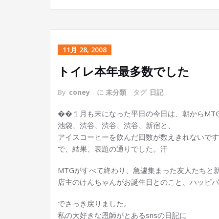
11月 28, 2008
トイレ本年最多数でした
By
coney
に
未分類
タグ
日記
��１月も末になった平日の今日は、朝からMT
池袋、渋谷、渋谷、渋谷、新宿と、
アイスコーヒーを飲んだ回数が数えきれないです
で、結果、表題の通りでした。汗
MTGがすべて終わり、急遽集まった友人たちと
店主のけんちゃんがお誕生日とのこと、ハッピバ
でさっき戻りました。
私の大好きな恩師がとあるsnsの日記に