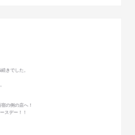
G続きでした。
。
新宿の例の店へ！
ースデー！！