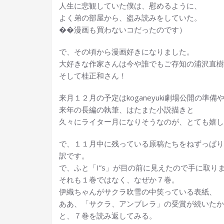
人生に悲観していた僕は、慰めるように、
よく弟の部屋から、盗み読みをしていた。
��漫画も買わないコだったのです）
で、その頃から漫画好きになりました。
大好きな作家さんは今や誰でもご存知の浦沢直樹
そして桂正和さん！
来月１２月の予定はkoganeyuki劇場公開の準
来年の長編の執筆、はたまた小説描きと
久々にライター月になりそうなのが、とても嬉し
で、１１月中に残っている原稿たちをねずっぱり
訳です。
で、ふと「I”s」が目の前に見えたので手に取り
それも１巻ではなく、なぜか７巻。
伊織ちゃんがサクラ吹雪の中笑っている表紙、
ああ、「サクラ、アンブレラ」の受賞が続いたか
と、７巻を読み返してみる。