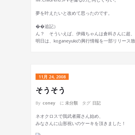
夢を叶えたいと改めて思ったのです。
��追記）
ん？ そういえば、伊織ちゃんは倉科さんに超、
明日は、koganeyukiの興行情報を一部リリース
11月 24, 2008
そうそう
By
coney
に
未分類
タグ
日記
ネオクロスで我武者羅さん始め、
みなさんに山形祝いのケーキを頂きました！