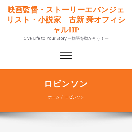
映画監督・ストーリーエバンジェ
リスト・小説家 古新 舜オフィシ
ャルHP
Give Life to Your Story!ー物語を動かそう！ー
ナ
ビ
ゲ
ー
シ
ロビンソン
ョ
ン
ホーム
ロビンソン
切
り
替
え