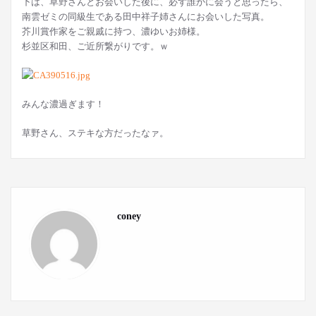
下は、草野さんとお会いした後に、必ず誰かに会うと思ったら、
南雲ゼミの同級生である田中祥子姉さんにお会いした写真。
芥川賞作家をご親戚に持つ、濃ゆいお姉様。
杉並区和田、ご近所繋がりです。ｗ
みんな濃過ぎます！
草野さん、ステキな方だったなァ。
coney