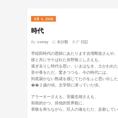
9月 4, 2008
時代
By
coney
に
未分類
タグ
日記
早稲田時代の恩師にあたります吉増剛造さんや、
彼と共にサケばれた灰野敬ニしさえも、
過ぎ去りし時代を思い、いまはなき、土かわれた
音や香をただ、驚きつつも、今の時代には、
到底届かない熟成を感じてたのをふと思い出した
��２歳の頃。文学部に潜っていた頃。
アラーキーさえも、安藤忠雄さえも、
前衛的かつ、排他的世界観に、
畏敬を喪ちながら、巨人の魂をただ、反芻してい