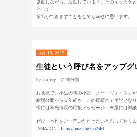
協働しながら、活動しています。そのキッカケと
として
輩出ができますことをとても幸せに思います。
4月 19, 2019
生徒という呼び名をアップグ
By
coney
に
未分類
お陰様で、小生の初の小説「ノー・ヴォイス」が
劇場公開から６年経ち、この度晴れて小説となり
帯には和光市長の応援メッセージ、末尾には対談
ぜひ、本作をご一読いただきたいと思っておりま
AMAZON：
https://amzn.to/2up2sFT