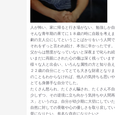
人が怖い、家に帰ると行き場がない、勉強しか自
そんな青年期の果てに１８歳の時に自殺を考えま
劇の主人公にしてということばかりをいう人間で
それをずっと言われ続け、本当に辛かったです。
父からは態度がなっていないと深夜まで叱られ続
いまだに両親にされた心の傷は深く残っています
様々な人と出会い、いろんな属性の方と知り合え
２２歳の自分にとってとても大きな財産となりま
のこともわからなければ、他人の気持ちも思いや
とても身勝手な自分でした。
たくさん怒られ、たくさん騙され、たくさん不自
少しずつ、その逆境に立ち向かう気持ちや人間再
ス」というのは、自分が幼少期に大切にしていた
自然に対しての畏敬や心の優しさを取り戻してい
督になりたい、有名な存在になりたいと