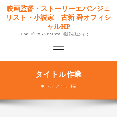
映画監督・ストーリーエバンジェ
リスト・小説家 古新 舜オフィシ
ャルHP
Give Life to Your Story!ー物語を動かそう！ー
ナ
ビ
ゲ
ー
シ
タイトル作業
ョ
ン
ホーム
タイトル作業
切
り
替
え