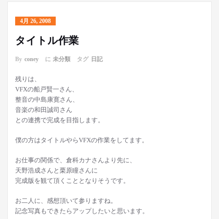
4月 26, 2008
タイトル作業
By
coney
に
未分類
タグ
日記
残りは、
VFXの船戸賢一さん、
整音の中島康寛さん、
音楽の和田誠司さん
との連携で完成を目指します。
僕の方はタイトルやらVFXの作業をしてます。
お仕事の関係で、倉科カナさんより先に、
天野浩成さんと栗原瞳さんに
完成版を観て頂くこととなりそうです。
お二人に、感想頂いて参りますね。
記念写真もできたらアップしたいと思います。