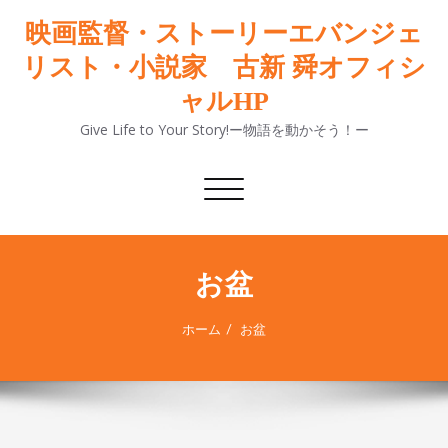
映画監督・ストーリーエバンジェ
リスト・小説家 古新 舜オフィシ
ャルHP
Give Life to Your Story!ー物語を動かそう！ー
ナ
ビ
ゲ
ー
シ
お盆
ョ
ン
ホーム
お盆
切
り
替
え