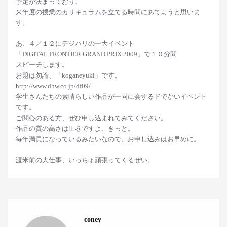
予定が決まっており、
来年度の授業のカリキュラムを立てる時間にあてようと思いま
す。
あ、４／１２にデジハリの一大イベント
「DIGITAL FRONTIER GRAND PRIX 2009」で１０分間
スピーチします。
お題は勿論、「koganeyuki」です。
http://www.dhw.co.jp/df09/
学生さんたちの素晴らしい作品が一同に会するドでかいイベント
です。
ご関心のある方、ぜひ申し込まれてみてください。
作品の質の高さは圧巻ですよ、きっと。
毎年満員になっているみたいなので、お申し込みはお早めに。
渡米前の大仕事、いっちょ頑張ってくるぜい。
coney