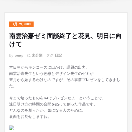
3月 29, 2009
南雲治嘉ゼミ面談終了と花見、明日に向
けて
By
coney
に
未分類
タグ
日記
本日朝からキンコーズに出かけ、課題の出力。
南雲治嘉先生という色彩とデザイン先生のゼミが
来月から始まるわけなのですが、その事前プレゼンをしてきまし
た。
今まで培ったものをA4でプレゼンせよ、ということで、
連日明け方の時間の合間をぬって創った作品です。
どんなのを創ったか、気になる人のために、
裏面をお見せしますね。