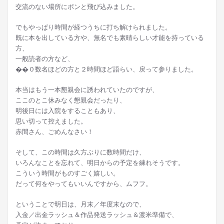
交流のない場所にポンと飛び込みました。
でもやっぱり時間が経つうちに打ち解けられました。
既に本を出している方や、無名でも素晴らしい才能を持っている
方、
一般読者の方など、
��０数名ほどの方と２時間ほど語らい、戻って参りました。
本当はもう一本懇親会に誘われていたのですが、
ここのとこ休みなく懇親会だったり、
明後日には入院をすることもあり、
思い切って控えました。
赤間さん、ごめんなさい！
そして、この時間は久方ぶりに数時間だけ、
いろんなことを忘れて、明日からの予定を練れそうです。
こういう時間がものすごく嬉しい。
だって何をやってもいいんですから、ムフフ。
ということで明日は、月末／年度末なので、
入金／出金ラッシュ＆作品発送ラッシュ＆渡米準備で、