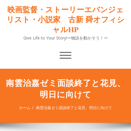
映画監督・ストーリーエバンジェ
リスト・小説家 古新 舜オフィシ
ャルHP
Give Life to Your Story!ー物語を動かそう！ー
ナ
ビ
ゲ
ー
シ
南雲治嘉ゼミ面談終了と花見、
ョ
明日に向けて
ン
切
り
ホーム
南雲治嘉ゼミ面談終了と花見、明日に向けて
替
え