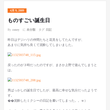
4月 9, 2009
ものすごい誕生日
By
coney
に
未分類
タグ
日記
昨日はデジハリの仲間たちと花見をしてたんですが、
あまりに気持ち良くて泥酔してしまいました。
戻ったのが３時だったのですが、まさか上野で遊んでしまうと
は。
男ばっかしの誕生日でしたが、最高に幸せな気分だったようで
す。
��泥酔したミクシーの日記を書いてしまった。。ｗ）