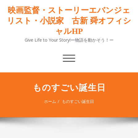
映画監督・ストーリーエバンジェ
リスト・小説家 古新 舜オフィシ
ャルHP
Give Life to Your Story!ー物語を動かそう！ー
ナ
ビ
ゲ
ー
シ
ものすごい誕生日
ョ
ン
ホーム
ものすごい誕生日
切
り
替
え