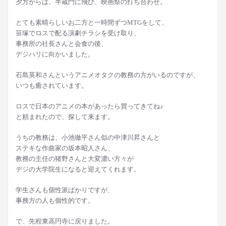
夕方からは、半蔵門に飛び、映画祭の打ち合わせ。
とても素晴らしいお二方と一時間ずつMTGをして、
笹塚でロスで配る演劇チラシを受け取り、
事務所の社長さんと会食の後、
デジハリに向かいました。
石島英和さんというアニメオタクの教務の方がいるのですが、
いつも癒されています。
ロスで日本のアニメの本があったら買ってきてね♪
と頼まれたので、探して来ます。
うちの教務は、小池徹平さん似の中津川昇さんと
ステキな作曲家の坂本昭人さん、
教務の主任の猪野さんと大変濃い方々が
デジの大学院生になると迎えてくれます。
学生さんも個性派ばかりですが、
事務方の人も個性的です。
で、先程東高円寺に戻りました。