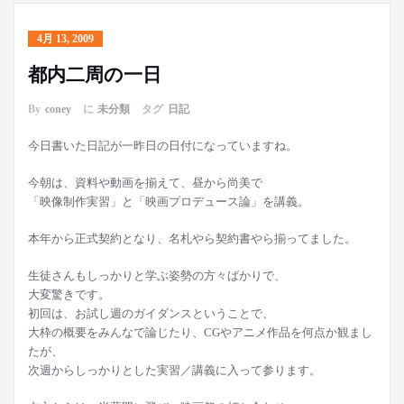
4月 13, 2009
都内二周の一日
By
coney
に
未分類
タグ
日記
今日書いた日記が一昨日の日付になっていますね。
今朝は、資料や動画を揃えて、昼から尚美で
「映像制作実習」と「映画プロデュース論」を講義。
本年から正式契約となり、名札やら契約書やら揃ってました。
生徒さんもしっかりと学ぶ姿勢の方々ばかりで、
大変驚きです。
初回は、お試し週のガイダンスということで、
大枠の概要をみんなで論じたり、CGやアニメ作品を何点か観まし
たが、
次週からしっかりとした実習／講義に入って参ります。