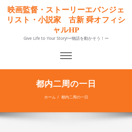
映画監督・ストーリーエバンジェ
リスト・小説家 古新 舜オフィシ
ャルHP
Give Life to Your Story!ー物語を動かそう！ー
ナ
ビ
ゲ
ー
シ
都内二周の一日
ョ
ン
ホーム
都内二周の一日
切
り
替
え