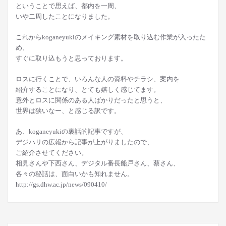
ということで思えば、都内を一周、
いや二周したことになりました。
これからkoganeyukiのメイキング素材を取り込む作業が入ったた
め、
すぐに取り込もうと思っております。
ロスに行くことで、いろんな人の資料やチラシ、案内を
紹介することになり、とても嬉しく感じてます。
意外とロスに関係のある人ばかりだったと思うと、
世界は狭いなー、と感じる訳です。
あ、koganeyukiの裏話的記事ですが、
デジハリの広報から記事が上がりましたので、
ご紹介させてください。
相見さんや下西さん、デジタル番長船戸さん、蔡さん、
各々の秘話は、面白いかも知れません。
http://gs.dhw.ac.jp/news/090410/