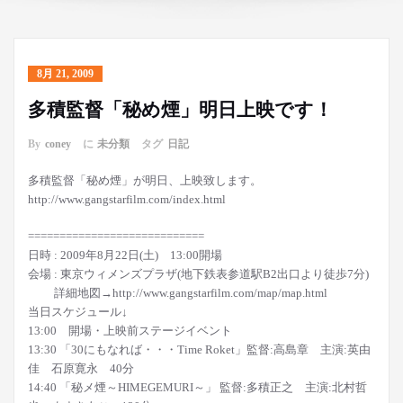
8月 21, 2009
多積監督「秘め煙」明日上映です！
By
coney
に
未分類
タグ
日記
多積監督「秘め煙」が明日、上映致します。
http://www.gangstarfilm.com/index.html
============================
日時 : 2009年8月22日(土) 13:00開場
会場 : 東京ウィメンズプラザ(地下鉄表参道駅B2出口より徒歩7分)
詳細地図→http://www.gangstarfilm.com/map/map.html
当日スケジュール↓
13:00 開場・上映前ステージイベント
13:30 「30にもなれば・・・Time Roket」監督:高島章 主演:英由
佳 石原寛永 40分
14:40 「秘メ煙～HIMEGEMURI～」 監督:多積正之 主演:北村哲