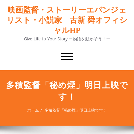
映画監督・ストーリーエバンジェ
リスト・小説家 古新 舜オフィシ
ャルHP
Give Life to Your Story!ー物語を動かそう！ー
ナ
ビ
ゲ
ー
シ
多積監督「秘め煙」明日上映で
ョ
す！
ン
切
り
ホーム
多積監督「秘め煙」明日上映です！
替
え