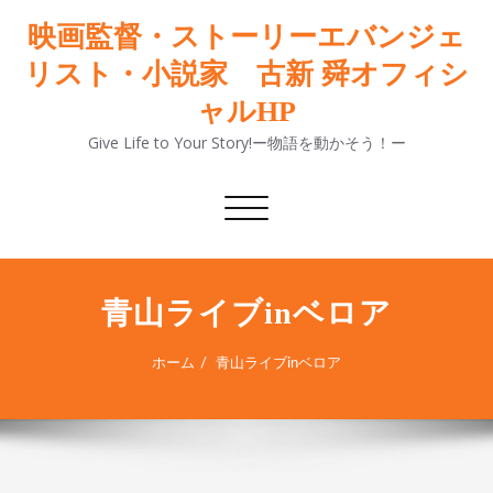
映画監督・ストーリーエバンジェ
リスト・小説家 古新 舜オフィシ
ャルHP
Give Life to Your Story!ー物語を動かそう！ー
ナ
ビ
ゲ
ー
シ
青山ライブinベロア
ョ
ン
ホーム
青山ライブinベロア
切
り
替
え