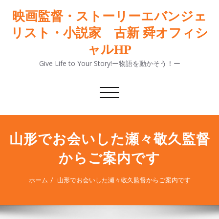
映画監督・ストーリーエバンジェ
リスト・小説家 古新 舜オフィシ
ャルHP
Give Life to Your Story!ー物語を動かそう！ー
ナ
ビ
ゲ
ー
シ
山形でお会いした瀬々敬久監督
ョ
からご案内です
ン
切
り
ホーム
山形でお会いした瀬々敬久監督からご案内です
替
え