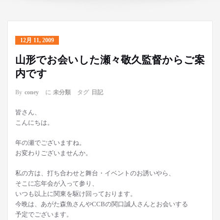
12月 11, 2009
山形でお会いした瀬々敬久監督からご案
内です
By
coney
に
未分類
タグ
日記
皆さん、
こんにちは。
年の瀬でございますね。
お変わりございませんか。
私の方は、打ち合わせと舞台・イベントのお誘いやら、
そこに忘年会が入って参り、
いつも以上に関東を駆け回っております。
今晩は、あがた森魚さんやCCBの関口誠人さんとお会いする
予定でございます。