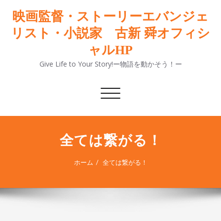
映画監督・ストーリーエバンジェ
リスト・小説家 古新 舜オフィシ
ャルHP
Give Life to Your Story!ー物語を動かそう！ー
ナ
ビ
ゲ
ー
シ
全ては繋がる！
ョ
ン
ホーム
全ては繋がる！
切
り
替
え