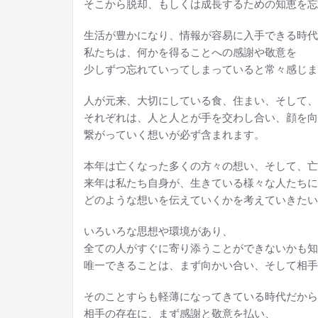
そこから脱却、もしくは成長するための知恵を忘
生活が豊かになり、情報が容易に入手できる時代
私たちは、何かを得ることへの感謝や敬意を
少しずつ忘れていってしまっていると常々感じま
人が元来、大切にしている食、住まい、そして、
それぞれは、人と人とが手を交わし合い、顔を向
繋がっていく想いが必ず含まれます。
本年は亡くなった多くの方々の想い、そして、亡
来年は私たち自身が、生きている様々な人たちに
どのような想いを伝えていくかを考えていきたい
いろいろな思想や環境があり、
全ての人がすぐに寄り添うことができないかも知
唯一できることは、まず向かい合い、そして相手
そのことすらも軽薄になってきている時代だから
相手の存在に、まず感謝と敬意を払い、