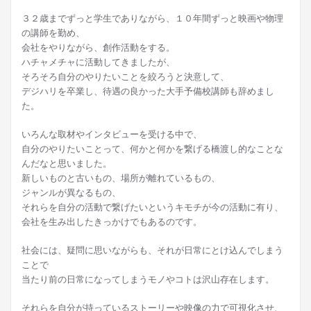
３２歳までずっと学生でありながら、１０年間ずっと映画や物理
の講師を勤め、
会社をやりながら、創作活動をする。
ハチャメチャに活動してきましたが、
そろそろ自分のやりたいことを絞ろうと決意して、
デジハリを卒業し、待遇の良かった大手予備校講師も辞めまし
た。
いろんな取材やインタビューを受ける中で、
自分のやりたいことって、何かと何かを繋げる橋渡し的なことな
んだなと思いました。
新しいものと古いもの、場所が離れているもの、
ジャンルが異なるもの、
それらを自分の活動で繋げたいというキモチが今の活動に有り、
会社を生み出したきっかけでもあるのです。
社会には、疑問に思いながらも、それが日常にとけ込んでしまう
ことで
当たり前の日常になってしまうモノやコトは沢山存在します。
それらを自分が持っているストーリーや映像の力で可視化させ、