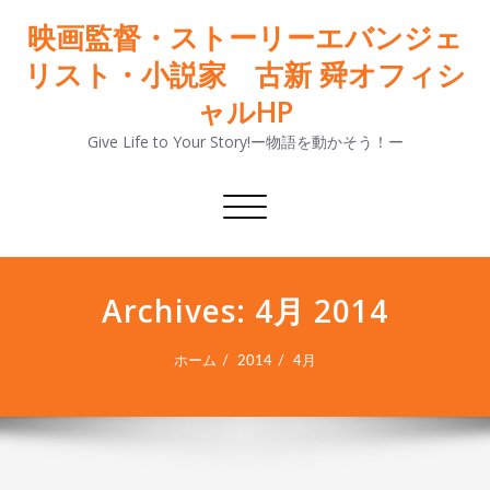
映画監督・ストーリーエバンジェ
リスト・小説家 古新 舜オフィシ
ャルHP
Give Life to Your Story!ー物語を動かそう！ー
ナ
ビ
ゲ
ー
Archives: 4月 2014
シ
ョ
ン
ホーム
2014
4月
切
り
替
え