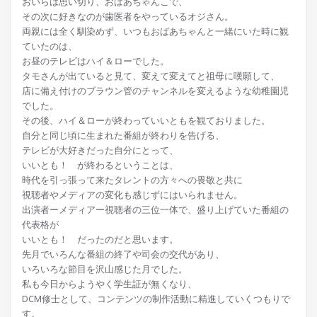
おいらは思い切り、おばあちゃんこで、
その次に好きなのが歯医者をやっているオジさん。
両親には全く馴染めず、いつもおばあちゃんと一緒にいた時に観
ていたのは、
お昼のテレビはハイ＆ローでした。
タモさんが出ていると見て、変えて変えてと祖母に嘆願して、
店に備え付けのブラウン管のチャンネルを変えるような幼稚園児
でした。
その後、ハイ＆ローが終わっていいともを観ておりました。
自分と同じ頃に生まれた番組が終わりを告げる、
テレビが大好きだった自分にとって、
いいとも！ が終わるということは、
時代を引っ張って来たタレントの方々への畏敬と共に
視聴者やメディアの変化も感じずにはいられません。
出演者ーメディアー視聴者の三位一体で、盛り上げていた番組の
代表格が
いいとも！ だったのだと思います。
先月でいろんな番組の終了や司会の交代があり、
いろいろな節目を沢山感じた月でした。
私も今日からようやく学生証が無くなり、
DCM修士として、コンテンツの制作活動に精進していくつもりで
す。