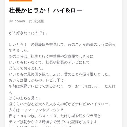
社長かヒラか！ ハイ&ロー
By
coney
に
未分類
が大好きだったのです。
いいとも！ の最終回を拝見して、昔のことが怒濤のように蘇っ
てきました。
あの当時は、祖母と行く中華屋や定食屋でしきりに
いいともじゃなくて、社長や部長のテレビにして
と伝えておりました。
いいともの最終回を観て、ふと、昔のことを振り返りました。
おいらは根っからのテレビっ子で、
午前は教育テレビでできるかな？ や おーいはに丸！ たんけ
ん
ぼくのまちを見て、
昼くらいのなると大木凡人さんの町かどテレビやハイ＆ロー、
夕方はニャンニャンやプッツン５、
夜はヒョキン族、ベスト１０、たけし城や紅クジラ団と
テレビは朝から２３時頃まで見ていた記憶があります。