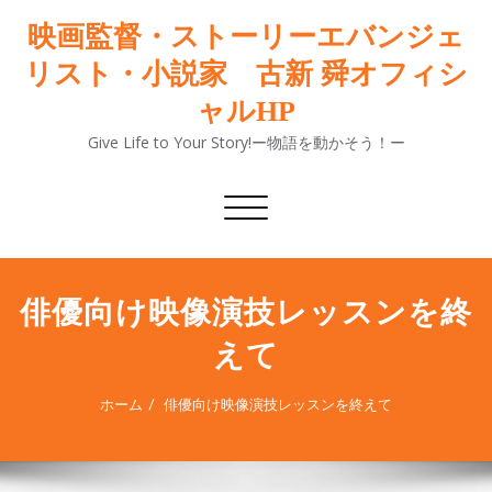
映画監督・ストーリーエバンジェ
リスト・小説家 古新 舜オフィシ
ャルHP
Give Life to Your Story!ー物語を動かそう！ー
ナ
ビ
ゲ
ー
シ
俳優向け映像演技レッスンを終
ョ
えて
ン
切
り
ホーム
俳優向け映像演技レッスンを終えて
替
え