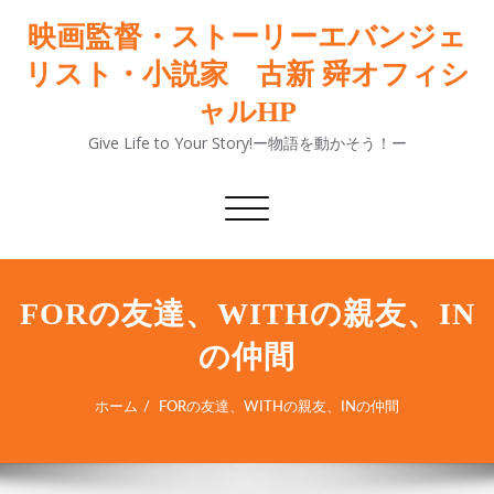
映画監督・ストーリーエバンジェ
リスト・小説家 古新 舜オフィシ
ャルHP
Give Life to Your Story!ー物語を動かそう！ー
ナ
ビ
ゲ
ー
シ
FORの友達、WITHの親友、IN
ョ
の仲間
ン
切
り
ホーム
FORの友達、WITHの親友、INの仲間
替
え