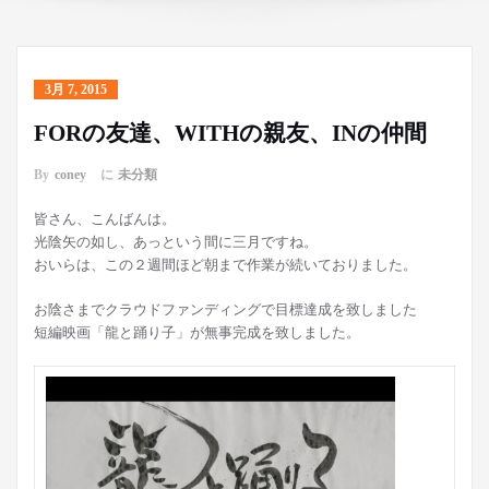
3月 7, 2015
FORの友達、WITHの親友、INの仲間
By
coney
に
未分類
皆さん、こんばんは。
光陰矢の如し、あっという間に三月ですね。
おいらは、この２週間ほど朝まで作業が続いておりました。
お陰さまでクラウドファンディングで目標達成を致しました
短編映画「龍と踊り子」が無事完成を致しました。