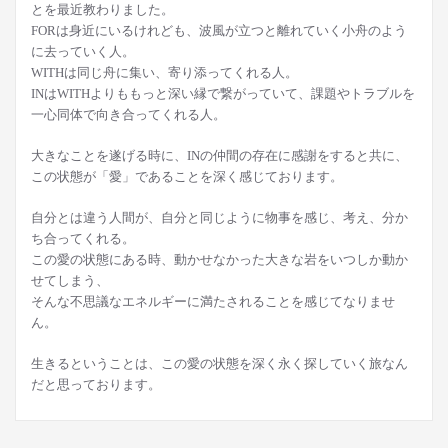
とを最近教わりました。
FORは身近にいるけれども、波風が立つと離れていく小舟のよう
に去っていく人。
WITHは同じ舟に集い、寄り添ってくれる人。
INはWITHよりももっと深い縁で繋がっていて、課題やトラブルを
一心同体で向き合ってくれる人。
大きなことを遂げる時に、INの仲間の存在に感謝をすると共に、
この状態が「愛」であることを深く感じております。
自分とは違う人間が、自分と同じように物事を感じ、考え、分か
ち合ってくれる。
この愛の状態にある時、動かせなかった大きな岩をいつしか動か
せてしまう、
そんな不思議なエネルギーに満たされることを感じてなりませ
ん。
生きるということは、この愛の状態を深く永く探していく旅なん
だと思っております。