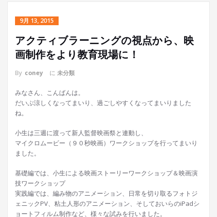
9月 13, 2015
アクティブラーニングの視点から、映
画制作をより教育現場に！
By
coney
に
未分類
みなさん、こんばんは。
だいぶ涼しくなってまいり、過ごしやすくなってまいりました
ね。
小生は三週に渡って新人監督映画祭と連動し、
マイクロムービー（９０秒映画）ワークショップを行ってまいり
ました。
基礎編では、小生による映画ストーリーワークショップ＆映画演
技ワークショップ
実践編では、編み物のアニメーション、日常を切り取るフォトジ
ェニックPV、粘土人形のアニメーション、そしておいらのiPadシ
ョートフィルム制作など、様々な試みを行いました。