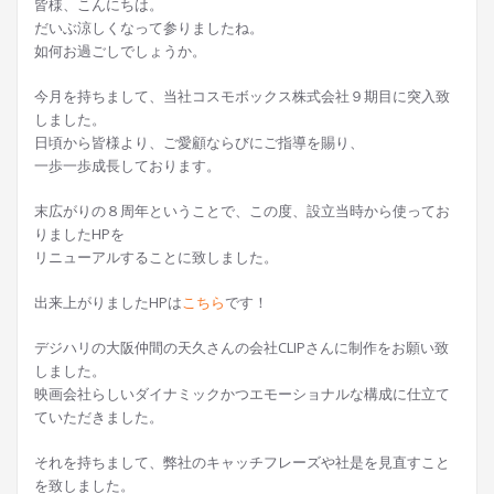
皆様、こんにちは。
だいぶ涼しくなって参りましたね。
如何お過ごしでしょうか。
今月を持ちまして、当社コスモボックス株式会社９期目に突入致
しました。
日頃から皆様より、ご愛顧ならびにご指導を賜り、
一歩一歩成長しております。
末広がりの８周年ということで、この度、設立当時から使ってお
りましたHPを
リニューアルすることに致しました。
出来上がりましたHPは
こちら
です！
デジハリの大阪仲間の天久さんの会社CLIPさんに制作をお願い致
しました。
映画会社らしいダイナミックかつエモーショナルな構成に仕立て
ていただきました。
それを持ちまして、弊社のキャッチフレーズや社是を見直すこと
を致しました。