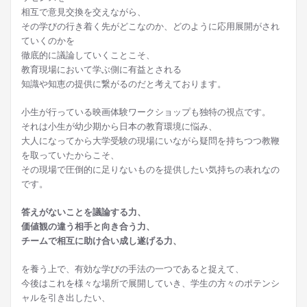
相互で意見交換を交えながら、
その学びの行き着く先がどこなのか、どのように応用展開がされ
ていくのかを
徹底的に議論していくことこそ、
教育現場において学ぶ側に有益とされる
知識や知恵の提供に繋がるのだと考えております。
小生が行っている映画体験ワークショップも独特の視点です。
それは小生が幼少期から日本の教育環境に悩み、
大人になってから大学受験の現場にいながら疑問を持ちつつ教鞭
を取っていたからこそ、
その現場で圧倒的に足りないものを提供したい気持ちの表れなの
です。
答えがないことを議論する力、
価値観の違う相手と向き合う力、
チームで相互に助け合い成し遂げる力、
を養う上で、有効な学びの手法の一つであると捉えて、
今後はこれを様々な場所で展開していき、学生の方々のポテンシ
ャルを引き出したい、