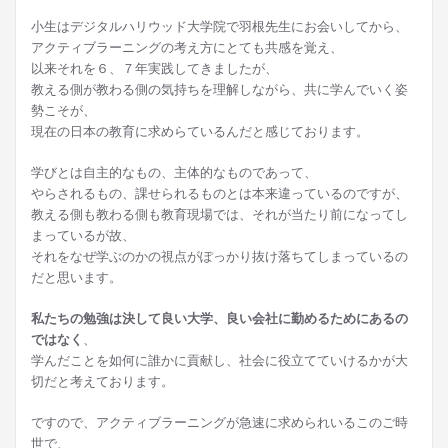
小生はデジタルハリウッド大学院で羽根先生にお会いしてから、
アクティブラーニングの考え方にとても共感を覚え、
以来それを６、７年実践してきましたが、
教える側が教わる側の気持ちを理解しながら、共に学んでいく姿
勢こそが、
現在の日本の教育に求めらているんだと感じております。
学びとは自主的なもの、主体的なものであって、
やらされるもの、課せられるものとは本来違っているのですが、
教える側も教わる側も教育現場では、それが当たり前になってし
まっているが故、
それをなぜ学ぶのかの視点がぽっかり抜け落ちてしまっているの
だと思います。
私たちの勉強は決して良い大学、良い会社に勤めるためにあるの
ではなく
、
学んだことを如何に誰かに貢献し、社会に役立てていけるかが大
切だと考えております。
ですので、アクティブラーニングが急速に求められいるこのご時
世で、