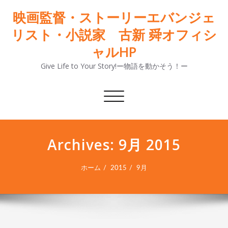
映画監督・ストーリーエバンジェ
リスト・小説家 古新 舜オフィシ
ャルHP
Give Life to Your Story!ー物語を動かそう！ー
ナ
ビ
ゲ
ー
Archives: 9月 2015
シ
ョ
ン
ホーム
2015
9月
切
り
替
え