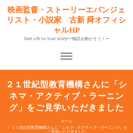
映画監督・ストーリーエバンジェ
リスト・小説家 古新 舜オフィシ
ャルHP
Give Life to Your Story!ー物語を動かそう！ー
ナ
ビ
ゲ
ー
シ
２１世紀型教育機構さんに「シ
ョ
ネマ・アクティブ・ラーニン
ン
切
グ」をご見学いただきました
り
替
え
ホーム
２１世紀型教育機構さんに「シネマ・アクティブ・ラーニング」を
ご見学いただきました