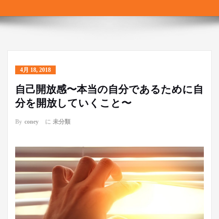
4月 18, 2018
自己開放感〜本当の自分であるために自
分を開放していくこと〜
By
coney
に
未分類