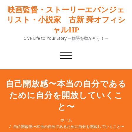
映画監督・ストーリーエバンジェ
リスト・小説家 古新 舜オフィシ
ャルHP
Give Life to Your Story!ー物語を動かそう！ー
ナ
ビ
ゲ
ー
シ
自己開放感〜本当の自分である
ョ
ために自分を開放していくこ
ン
切
と〜
り
替
え
ホーム
自己開放感〜本当の自分であるために自分を開放していくこと〜