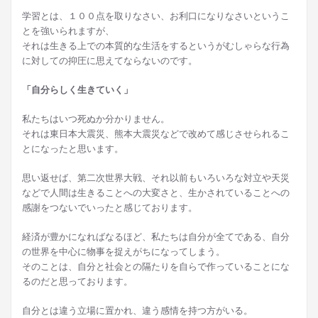
学習とは、１００点を取りなさい、お利口になりなさいというこ
とを強いられますが、
それは生きる上での本質的な生活をするというがむしゃらな行為
に対しての抑圧に思えてならないのです。
「自分らしく生きていく」
私たちはいつ死ぬか分かりません。
それは東日本大震災、熊本大震災などで改めて感じさせられるこ
とになったと思います。
思い返せば、第二次世界大戦、それ以前もいろいろな対立や天災
などで人間は生きることへの大変さと、生かされていることへの
感謝をつないでいったと感じております。
経済が豊かになればなるほど、私たちは自分が全てである、自分
の世界を中心に物事を捉えがちになってしまう。
そのことは、自分と社会との隔たりを自らで作っていることにな
るのだと思っております。
自分とは違う立場に置かれ、違う感情を持つ方がいる。