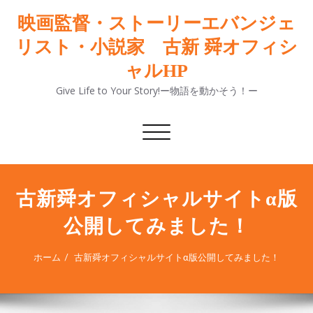
映画監督・ストーリーエバンジェ
リスト・小説家 古新 舜オフィシ
ャルHP
Give Life to Your Story!ー物語を動かそう！ー
ナ
ビ
ゲ
ー
シ
古新舜オフィシャルサイトα版
ョ
公開してみました！
ン
切
り
ホーム
古新舜オフィシャルサイトα版公開してみました！
替
え