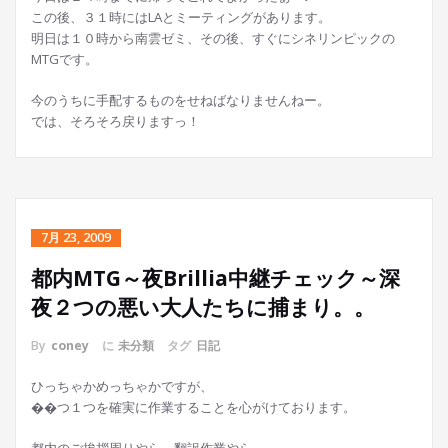
この後、３１時にはLAとミーティングがあります。
明日は１０時から南雲ゼミ、その後、すぐにシネリンピックの
MTGです。
今のうちに手配するものをせねばなりませんねー。
では、そろそろ戻りますっ！
7月 23, 2009
都内MTG～夜Brillia中継チェック～深
夜２つの悪い大人たちに捕まり。。
By
coney
に
未分類
タグ
日記
ひっちゃかめっちゃかですが、
��つ１つを確実に作業することを心がけております。