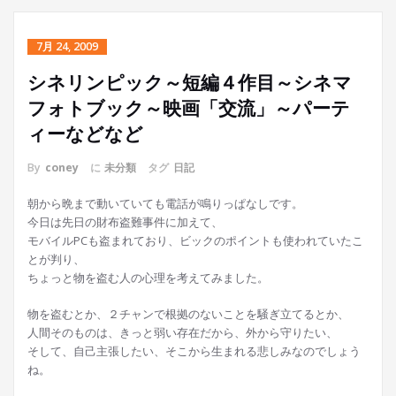
7月 24, 2009
シネリンピック～短編４作目～シネマ
フォトブック～映画「交流」～パーテ
ィーなどなど
By
coney
に
未分類
タグ
日記
朝から晩まで動いていても電話が鳴りっぱなしです。
今日は先日の財布盗難事件に加えて、
モバイルPCも盗まれており、ビックのポイントも使われていたこ
とが判り、
ちょっと物を盗む人の心理を考えてみました。
物を盗むとか、２チャンで根拠のないことを騒ぎ立てるとか、
人間そのものは、きっと弱い存在だから、外から守りたい、
そして、自己主張したい、そこから生まれる悲しみなのでしょう
ね。