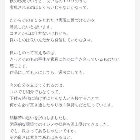
僕の感覚でいうと、良いもの１００のうち
実現されるのは５くらいじゃないかなって。
だからその９５をどれだけ実現に近づけるかを
勝負したいと思います。
コネとか伝は仕方ないけれども、
良いものは良いんだから発信していかなきゃ。
良いものって言えるのは、
きっとそのもの事体が素直に何かに向き合っているものだと
感じます。
作品にしても人にしても、選考にしても。
今の自分を支えてくれるのは、
コネでも紹介でもなくって、
下積み時代に逃げずにどんな人とも接することで
何かを必ず貫き通したやり抜く気持ちだと思っています。
結構苦い思いを沢山しましたし、
閉塞的な環境でのイジメや批判も沢山受けてきました。
でも、良さってあるじゃないですか。
その良さは素直であればあるほど、