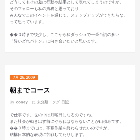
どうしてもその差は行動や結果として表れてしまうのですが、
そのフォローも私の責務と思っており、
みんなでこのイベントを通じて、ステップアップができたらな、
って思っています。
��０時まで後少し、ここから猛ダッシュで一番台詞の多い
「酔いどれバトン」に向き合いたいと思います。
7月 26, 2009
朝までコース
By
coney
に
未分類
タグ
日記
で仕事です。世の中は月曜日になるのですね。
また社会が動き出す前にやらねばならないことが山積みです。
��０時までには、字幕作業を終わらせたいのですが、
結構日本的な表現に苦戦してたりします。