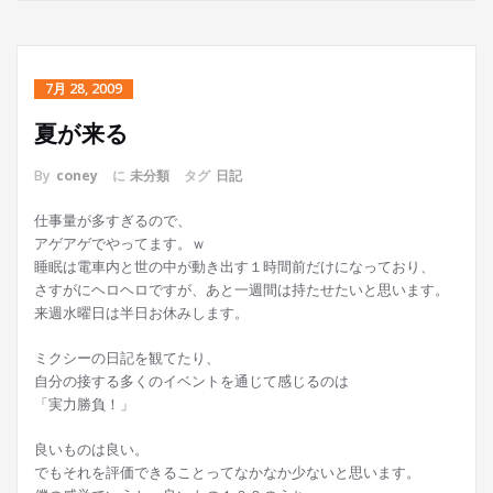
7月 28, 2009
夏が来る
By
coney
に
未分類
タグ
日記
仕事量が多すぎるので、
アゲアゲでやってます。ｗ
睡眠は電車内と世の中が動き出す１時間前だけになっており、
さすがにヘロヘロですが、あと一週間は持たせたいと思います。
来週水曜日は半日お休みします。
ミクシーの日記を観てたり、
自分の接する多くのイベントを通じて感じるのは
「実力勝負！」
良いものは良い。
でもそれを評価できることってなかなか少ないと思います。