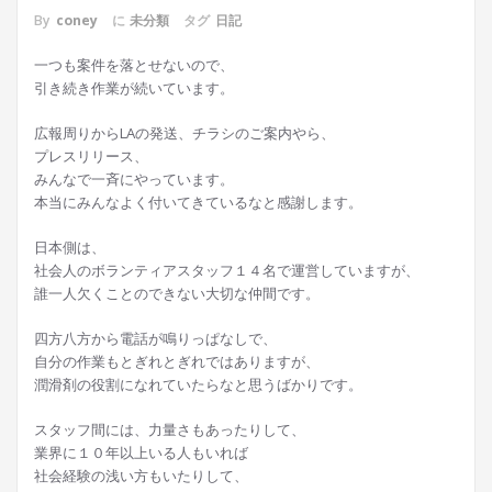
By
coney
に
未分類
タグ
日記
一つも案件を落とせないので、
引き続き作業が続いています。
広報周りからLAの発送、チラシのご案内やら、
プレスリリース、
みんなで一斉にやっています。
本当にみんなよく付いてきているなと感謝します。
日本側は、
社会人のボランティアスタッフ１４名で運営していますが、
誰一人欠くことのできない大切な仲間です。
四方八方から電話が鳴りっぱなしで、
自分の作業もとぎれとぎれではありますが、
潤滑剤の役割になれていたらなと思うばかりです。
スタッフ間には、力量さもあったりして、
業界に１０年以上いる人もいれば
社会経験の浅い方もいたりして、