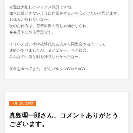
今週は大忙しのマックス状態ですね。
如何に落とさないように作業をするかを心がけたいと思います。
お休みが取れないなー。
次のお休みは、毎年恒例の流し素麺かしらね。
��月末にやる予定です。
そういえば、小学校時代の友人から同窓会やるよーって
連絡がありましたが、８／２かー、ちと残念。
みんなの元気な顔を拝見したかったなー。
夜食を食べてまた、がんバルタン(V)o￥o(V)
7月 26, 2009
真島理一郎さん、コメントありがとう
ございます。