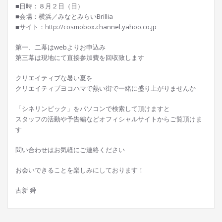
■日時：８月２日（日）
■会場：横浜／みなとみらいBrillia
■サイト：http://cosmobox.channel.yahoo.co.jp
第一、二幕はwebよりお申込み
第三幕は現地にて直接参加費を回収致します
クリエイティブな暑い夏を
クリエイティブヨコハマで熱い街で一緒に盛り上がりませんか
「シネリンピック」をパソコンで検索して頂けますと
スタッフの活動や予告編などオフィシャルサイトからご覧頂けま
す
問い合わせはお気軽にご連絡ください
お会いできることを楽しみにしております！
古新 舜