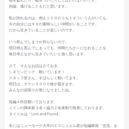
物を盗んだり、嘘をついたりしてはいけないのです。
勿論、逃げることもだと思います。
私が誇れるのは、例え１００のうち１そういう人がいても、
今の自分には９９の素晴らしい仲間がいることです。
だから生きていることが楽しいのです。
いつ死んでしまうか判らないので、
明日例え死んでしまっても、仲間たちが＋になれることを、
毎日考えながら生きていたいと強く思います。
さて、そんなお話はさておき、
シネリンピック、動いています！
スタッフ皆さん、すばらしく動いてます。
明日は、チラシ５０００枚が届きます。
みんなの頑張りが形になりましたね。
短編４作目動いております。
メインの脚本家３名＋協力２名体制で執筆しております。
タイトルは「Lost and Found」
冬にはニューヨーク大学のエマニュエル君が短編映画「交流」を