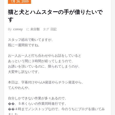
7月 26, 2009
猫と犬とハムスターの手が借りたいで
す
By
coney
に
未分類
タグ
日記
スタッフ総出で動いてますが、
既に一週間前ですね。
お一人お一人と打ち合わせやらお話をしていると
あっという間に３時間が経ってしまうので、
お誘いを頂いているのに、限られてしまうのが、
大変申し訳ないです。
本日は、字幕付けやらLA発送やらチラシ発送やら、
てんやわんや。
自分しかできない作業が多々あるので、
��、５本くらいの作業同時進行です。
��４時までノンストップなので、今のうちにブログを描いてみ
ました。