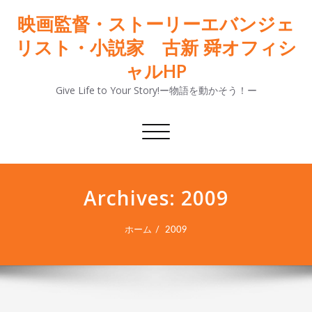
映画監督・ストーリーエバンジェ
リスト・小説家 古新 舜オフィシ
ャルHP
Give Life to Your Story!ー物語を動かそう！ー
ナ
ビ
ゲ
ー
Archives: 2009
シ
ョ
ン
ホーム
2009
切
り
替
え