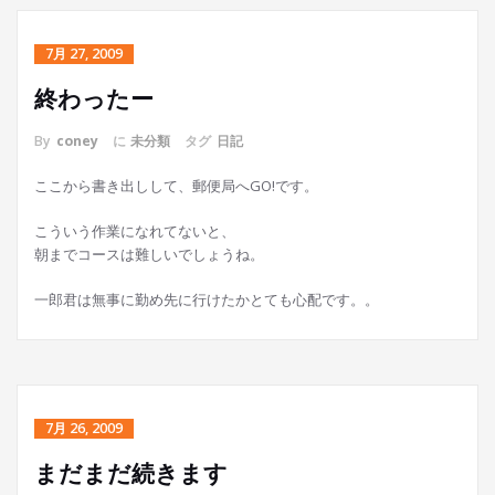
7月 27, 2009
終わったー
By
coney
に
未分類
タグ
日記
ここから書き出しして、郵便局へGO!です。
こういう作業になれてないと、
朝までコースは難しいでしょうね。
一郎君は無事に勤め先に行けたかとても心配です。。
7月 26, 2009
まだまだ続きます