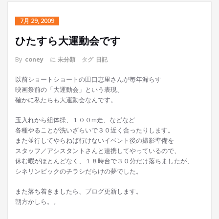
7月 29, 2009
ひたすら大運動会です
By
coney
に
未分類
タグ
日記
以前ショートショートの田口恵里さんが毎年漏らす
映画祭前の「大運動会」という表現、
確かに私たちも大運動会なんです。
玉入れから組体操、１００m走、などなど
各種やることが洗いざらいで３０近く合ったりします。
また並行してやらねば行けないイベント後の撮影準備を
スタッフ／アシスタントさんと連携してやっているので、
休む暇がほとんどなく、１８時台で３０分だけ落ちましたが、
シネリンピックのチラシだらけの夢でした。
また落ち着きましたら、ブログ更新します。
朝方かしら。。