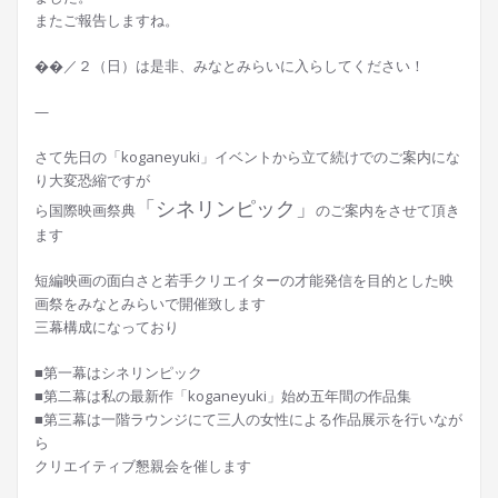
またご報告しますね。
��／２（日）は是非、みなとみらいに入らしてください！
—
さて先日の「koganeyuki」イベントから立て続けでのご案内にな
り大変恐縮ですが
「シネリンピック」
ら国際映画祭典
のご案内をさせて頂き
ます
短編映画の面白さと若手クリエイターの才能発信を目的とした映
画祭をみなとみらいで開催致します
三幕構成になっており
■第一幕はシネリンピック
■第二幕は私の最新作「koganeyuki」始め五年間の作品集
■第三幕は一階ラウンジにて三人の女性による作品展示を行いなが
ら
クリエイティブ懇親会を催します