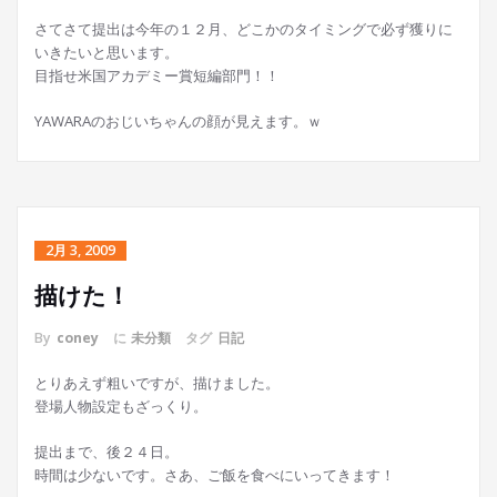
さてさて提出は今年の１２月、どこかのタイミングで必ず獲りに
いきたいと思います。
目指せ米国アカデミー賞短編部門！！
YAWARAのおじいちゃんの顔が見えます。ｗ
2月 3, 2009
描けた！
By
coney
に
未分類
タグ
日記
とりあえず粗いですが、描けました。
登場人物設定もざっくり。
提出まで、後２４日。
時間は少ないです。さあ、ご飯を食べにいってきます！