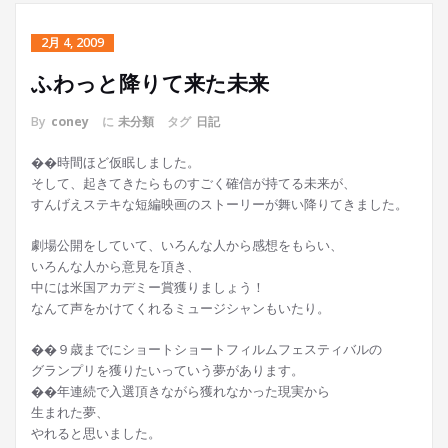
2月 4, 2009
ふわっと降りて来た未来
By
coney
に
未分類
タグ
日記
��時間ほど仮眠しました。
そして、起きてきたらものすごく確信が持てる未来が、
すんげえステキな短編映画のストーリーが舞い降りてきました。
劇場公開をしていて、いろんな人から感想をもらい、
いろんな人から意見を頂き、
中には米国アカデミー賞獲りましょう！
なんて声をかけてくれるミュージシャンもいたり。
��９歳までにショートショートフィルムフェスティバルの
グランプリを獲りたいっていう夢があります。
��年連続で入選頂きながら獲れなかった現実から
生まれた夢、
やれると思いました。