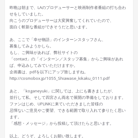
昨晩は朝まで、LAのプロデューサーと映画制作者番組の打ち合わ
せをしていました。
向こうのプロデューサーは大変興奮してくれていたので、
面白く斬新な番組ができそうだと思います。
あ、ここで「幸せ物語」のインターンスタッフさん、
募集してみようかしら。
もし、ご興味があれば、弊社サイトの
「contact」の「インターン／スタッフ募集」からご興味があれ
ば、申込みしてみていただけますか。
企画書は、pdfを以下にアップ致しますね。
http://cosmobox.jp/1055_Shiawase_kikaku_0111.pdf
あと、「koganeyuki」に関しては、上にも書きましたが、
並行して私、そして四宮さん両名で展開の準備をしております。
ファンはじめ、UPLINKに来ていただきました皆様の
忌憚ないご意見やご要望、できる範囲で取り入れて参りたく思い
ます。
「感想・メッセージ」から投稿して頂けたらと思います。
以上、どうぞ、よろしくお願い致します。