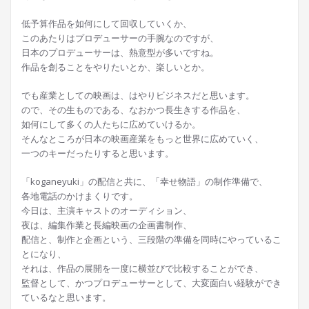
低予算作品を如何にして回収していくか、
このあたりはプロデューサーの手腕なのですが、
日本のプロデューサーは、熱意型が多いですね。
作品を創ることをやりたいとか、楽しいとか。
でも産業としての映画は、はやりビジネスだと思います。
ので、その生ものである、なおかつ長生きする作品を、
如何にして多くの人たちに広めていけるか。
そんなところが日本の映画産業をもっと世界に広めていく、
一つのキーだったりすると思います。
「koganeyuki」の配信と共に、「幸せ物語」の制作準備で、
各地電話のかけまくりです。
今日は、主演キャストのオーディション、
夜は、編集作業と長編映画の企画書制作、
配信と、制作と企画という、三段階の準備を同時にやっているこ
とになり、
それは、作品の展開を一度に横並びで比較することができ、
監督として、かつプロデューサーとして、大変面白い経験ができ
ているなと思います。