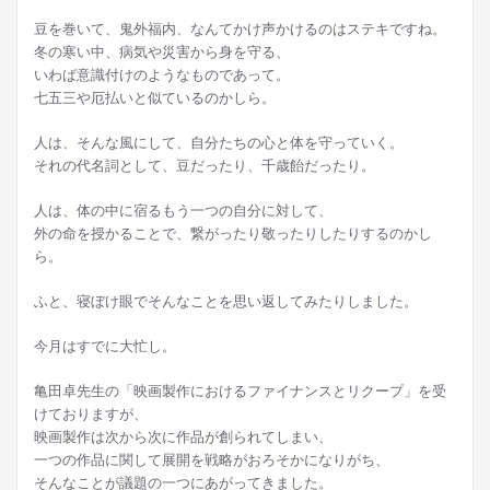
豆を巻いて、鬼外福内、なんてかけ声かけるのはステキですね。
冬の寒い中、病気や災害から身を守る、
いわば意識付けのようなものであって。
七五三や厄払いと似ているのかしら。
人は、そんな風にして、自分たちの心と体を守っていく。
それの代名詞として、豆だったり、千歳飴だったり。
人は、体の中に宿るもう一つの自分に対して、
外の命を授かることで、繋がったり敬ったりしたりするのかし
ら。
ふと、寝ぼけ眼でそんなことを思い返してみたりしました。
今月はすでに大忙し。
亀田卓先生の「映画製作におけるファイナンスとリクープ」を受
けておりますが、
映画製作は次から次に作品が創られてしまい、
一つの作品に関して展開を戦略がおろそかになりがち、
そんなことが議題の一つにあがってきました。