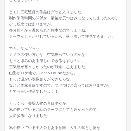
とくに三宅監督の作品はグッと入りました。
制作準備時間の関係か、最後が尻つぼみになってしまったのが、
少し残念ではありますが、
多分前々から温められた脚本なのでしょうね。
テーマがしっかりしているから、落ち着いて拝見できました。
でも、なんだろう、
カメラの使い方かな、空気感っていうのかな、
もっと厚みのある感じにできるはずなのに、
空気感が寒々しかったのが残念に思えました。
山形がロケ地で、Lost & Foundだから、
もっと温かい映像創りができたらな、
などと作家目線ですので、づけづけと言ってはおりますが、
とても良い作品でしたよ！！
くしくも、登場人物の盲目少女が、
私の描いているお話のテーマにとても近かったので、
大変参考になりました。
私の描いている主人公もある意味、人生の落とし物を