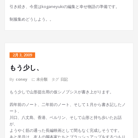
引き続き、今度はkoganeyukiの編集と幸せ物語の準備です。
制服集めどうしよう。。
2月 3, 2009
もう少し、
By
coney
に
未分類
タグ
日記
もう少しで山形提出用の仮シノプシスが書き上がります。
四年前のノート、二年前のノート、そして１月から書き記したノ
ート、
川口、八丈島、香港、ベルリン、そして山形と持ち歩いたお話
が、
ようやく筋の通った長編映画として間もなく完成しそうです。
あと半月は、友人の脚本家たちとブラッシュアップをするつもり