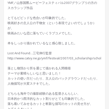
YMF／山形国際ムービーフェスティバル2007グランプリの方の
スカラシップ作品
とてもビビッドな色合いが印象的でした。
映画好きの主人公の干物女（という表現でよいのでしょうか）
が、
映画みたいな恋に落ちていくラブコメでした。
本をしっかり描かれているなと感心致しました。
Lost And Found…三宅伸行監督
http://www.catvy.ne.jp/ymf/festival/2007/03_scholarship/scholarsh
落とし物預かり所を通じて描かれる人間模様
テーマが素晴らしいなと思いました！
カットの使い方だったり、主人公のバックグラウンドだったり、
人物描写が大変ステキでした。
どちらも海外での撮影経験のある監督さんらしい、
日本的かつ西洋的なカット割りがとても印象的でした。
落ち着いてみせるカットと斬新な描写のカットの見せ方が、
とてもうまい！！