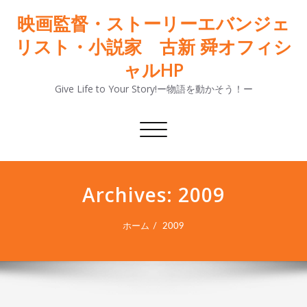
映画監督・ストーリーエバンジェ
リスト・小説家 古新 舜オフィシ
ャルHP
Give Life to Your Story!ー物語を動かそう！ー
ナ
ビ
ゲ
ー
Archives: 2009
シ
ョ
ン
ホーム
2009
切
り
替
え