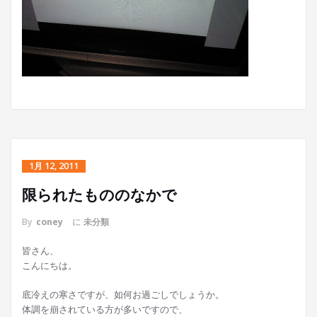
1月 12, 2011
限られたもののなかで
By
coney
に
未分類
皆さん、
こんにちは。
底冷えの寒さですが、如何お過ごしでしょうか。
体調を崩されている方が多いですので、