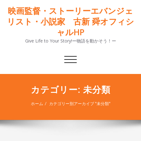
映画監督・ストーリーエバンジェ
リスト・小説家 古新 舜オフィシ
ャルHP
Give Life to Your Story!ー物語を動かそう！ー
ナ
ビ
ゲ
ー
カテゴリー: 未分類
シ
ョ
ン
ホーム
カテゴリー別アーカイブ "未分類"
切
り
替
え