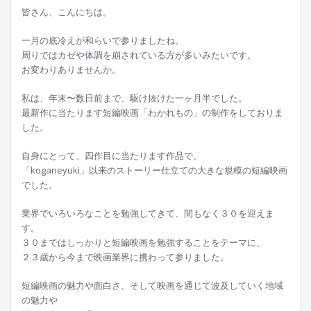
皆さん、こんにちは。
一月の底冷えが和らいで参りましたね。
周りではカゼや体調を崩されている方が多いみたいです。
お変わりありませんか。
私は、年末〜数日前まで、駆け抜けた一ヶ月半でした。
最新作に当たります短編映画「わかれもの」の制作をしておりま
した。
自身にとって、四作目に当たります作品で、
「koganeyuki」以来のストーリー仕立ての大きな規模の短編映画
でした。
業界でいろいろなことを勉強してきて、間もなく３０を迎えま
す。
３０まではしっかりと短編映画を勉強することをテーマに、
２３歳から今まで映画業界に携わって参りました。
短編映画の魅力や面白さ、そして映画を通じて波及していく地域
の魅力や