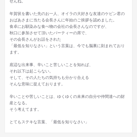
せんね。
年賀状を書いた先のお一人、オイラの大好きな友達のケビン君の
おばあさまに当たる会長さんに年始のご挨拶を認めました。
食卓にお馴染みな食べ物の会社の会長さんなのですが、
秋口に参加させて頂いたパーティーの席で、
その会長さんがお話をされた
「最低を知りなさい」という言葉は、今でも脳裏に刻まれており
ます。
底辺な出来事、辛いこと苦しいことを知れば、
それ以下は起こらない。
そして、その人たちの気持ちも分かり合える
そんな意味に捉えております。
辛いことや苦しいことは、ゆくゆくの未来の自分や仲間達への財
産となる。
そう考えてます。
とてもステキな言葉、「最低を知りなさい」