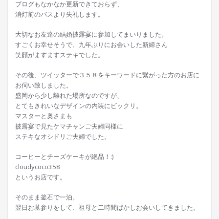
ブログもなかなか更新できておらず、
消灯前のバスより失礼します。
大切なお友達の結婚披露宴に参加してまいりました。
すごくお幸せそうで、九年ぶりにお会いした新婦さん
笑顔がますますステキでした。
その後、ツイッターで３５８をキーワードに繋がった方のお店に
お伺い致しました。
盛岡から少し離れた場所なのですが、
とてもきれいなデザインの内装にビックリ。
マスターと奥さまも
披露宴で見たケマチャンご夫婦同様に
ステキなオシドリご夫婦でした。
コーヒーとチーズケーキが絶品！:)
cloudycoco358
というお店です。
そのまま釜石で一泊。
翌日お墓参りをして、祖母と二時間ばかしお会いしてきました。